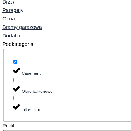
Drzwi
Parapety
Okna
Bramy garażowa
Dodatki
Podkategoria
Casement
Okno balkonowe
Tilt & Turn
Profil