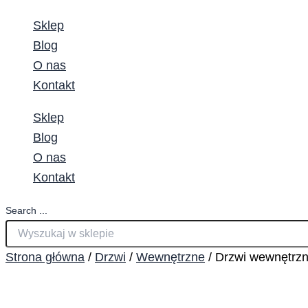
Sklep
Blog
O nas
Kontakt
Sklep
Blog
O nas
Kontakt
Search ...
Strona główna
/
Drzwi
/
Wewnętrzne
/ Drzwi wewnętrzn